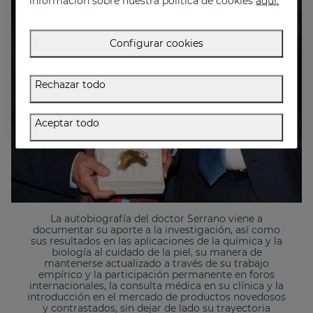
información sobre nuestra política de cookies
aquí.
Configurar cookies
Rechazar todo
Aceptar todo
La autobiografía del doctor Serrano viene a
documentar su aporte a la investigación, así como
sus resultados en las aplicaciones de la química y la
biología al cuidado de la piel, su manera de
mantenerse actualizado a través de su trabajo
empírico y la participación permanente en foros
internacionales, la consulta médica en su clínica y la
introducción en el mercado de productos novedosos
y contrastados, sin dejar de lado su trayectoria