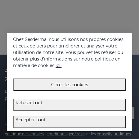
Chez Sesderma, nous utilisons nos propres cookies
et ceux de tiers pour améliorer et analyser votre
utilisation de notre site. Vous pouvez les refuser ou
obtenir plus d'informations sur notre politique en
matière de cookies
ici.
Abonnez-vous à notre newsletter et recevez
20 % de réduction sur votre prochain achat
Gérer les cookies
Recevez des nouvelles, des offres exclusives et des conseils
pour prendre soin de votre peau.
Refuser tout
E-mail
Accepter tout
J'ai lu et j'accepte le
politique de protection de la vie privée
,
politique des cookies
,
conditions générales
et les
conseils juridiques